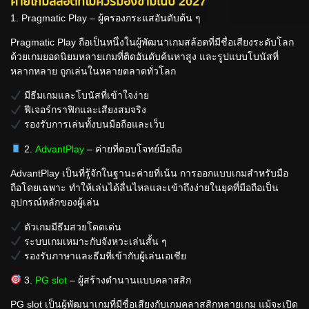
ค่ายเกมสล็อตที่ไม่ควรมองข้ามในปี 2027
1. Pragmatic Play – ผู้ครองกระแสอันดับต้น ๆ
Pragmatic Play ถือเป็นหนึ่งในผู้พัฒนาเกมสล้อตที่มีชื่อเสียงระดับโลก
ด้วยเกมยอดนิยมหลายเกมที่ติดอันดับค้นหาสูง และรูปแบบโบนัสที่
หลากหลาย ถูกเล่นในหลายตลาดทั่วโลก
มีธีมเกมและโบนัสที่เข้าใจง่าย
ฟีเจอร์กราฟิกและเสียงสมจริง
รองรับการเล่นทั้งบนมือถือและเว็บ
2.
AdvantPlay
– ค่ายที่ตอบโจทย์มือถือ
AdvantPlay เป็นที่รู้จักในฐานะค่ายที่เน้น การออกแบบเกมสำหรับมือ
ถือโดยเฉพาะ ทำให้เล่นได้ลื่นไหลและเข้าถึงง่ายในยุคที่มือถือเป็น
อุปกรณ์หลักของผู้เล่น
ตัวเกมมีธีมสวยโดดเด่น
ระบบเกมเหมาะกับจังหวะเล่นสั้น ๆ
รองรับภาษาและธีมที่เข้ากับผู้เล่นเอเชีย
3.
PG slot
– ผู้สร้างตำนานแบบคลาสสิก
PG slot เป็นผู้พัฒนาเกมที่มีชื่อเสียงกับเกมคลาสสิกหลายเกม แม้จะเปิด