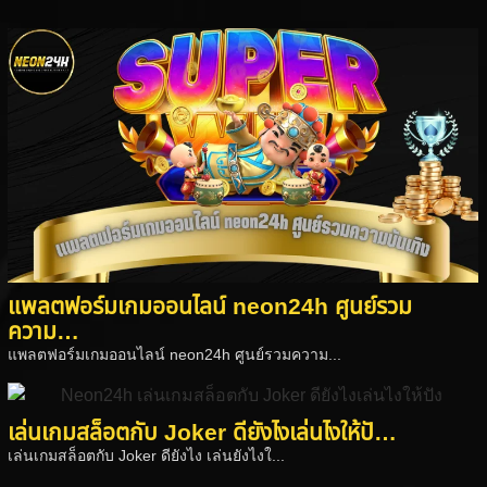
แพลตฟอร์มเกมออนไลน์ neon24h ศูนย์รวม
ความ…
แพลตฟอร์มเกมออนไลน์ neon24h ศูนย์รวมความ...
เล่นเกมสล็อตกับ Joker ดียังไงเล่นไงให้ปั…
เล่นเกมสล็อตกับ Joker ดียังไง เล่นยังไงใ...