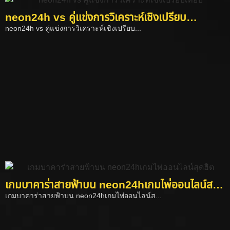
neon24h vs คู่แข่งการวิเคราะห์เชิงเปรียบ…
neon24h vs คู่แข่งการวิเคราะห์เชิงเปรียบ...
เกมบาคาร่าสายฟ้าบน neon24hเกมไพ่ออนไลน์ส…
เกมบาคาร่าสายฟ้าบน neon24hเกมไพ่ออนไลน์ส...