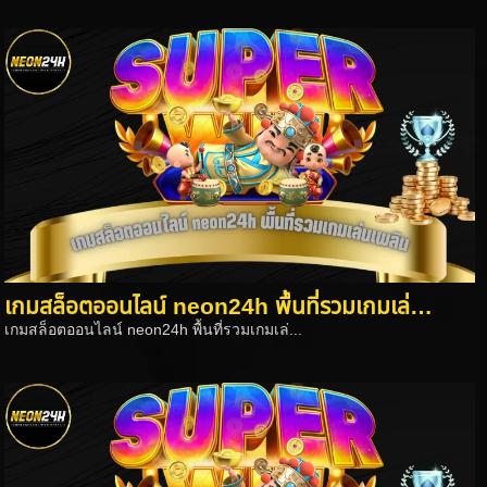
เกมสล็อตออนไลน์ neon24h พื้นที่รวมเกมเล่…
เกมสล็อตออนไลน์ neon24h พื้นที่รวมเกมเล่...