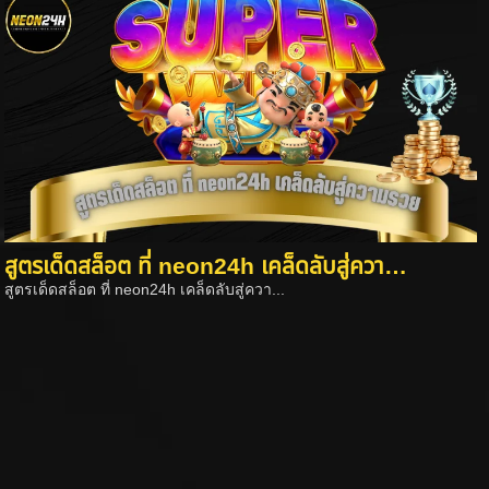
สูตรเด็ดสล็อต ที่ neon24h เคล็ดลับสู่ควา…
สูตรเด็ดสล็อต ที่ neon24h เคล็ดลับสู่ควา...