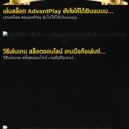
เล่นสล็อต AdvantPlay ยังไงให้ได้เงินแบบม…
เล่นสล็อต AdvantPlay ยังไงให้ได้เงินแบบม...
วิธีเล่นเกม สล็อตออนไลน์ เกมมือถือเล่นง่…
วิธีเล่นเกม สล็อตออนไลน์ เกมมือถือเล่นง่...