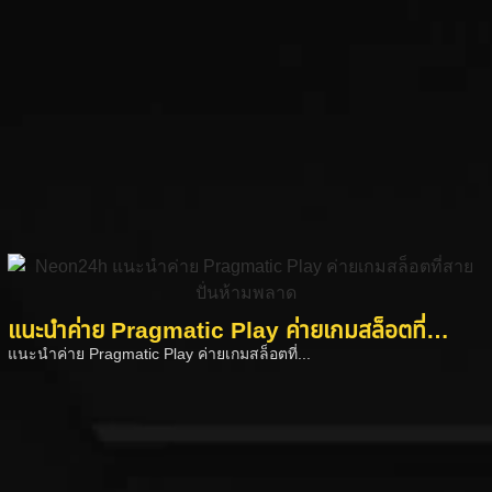
แนะนำค่าย Pragmatic Play ค่ายเกมสล็อตที่…
แนะนำค่าย Pragmatic Play ค่ายเกมสล็อตที่...