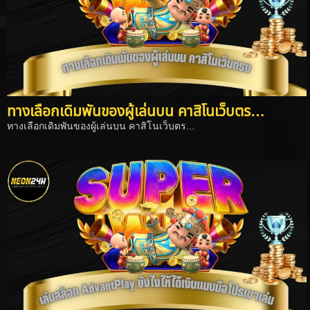
ทางเลือกเดิมพันของผู้เล่นบน คาสิโนเว็บตร…
ทางเลือกเดิมพันของผู้เล่นบน คาสิโนเว็บตร...