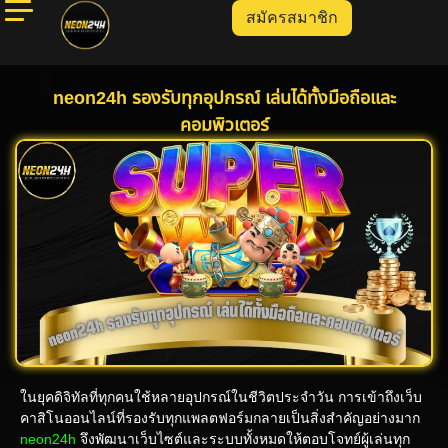
สมัครสมาชิก
neon24h รองรับทุกอุปกรณ์ เล่นได้ทั้งมือถือและ
คอมพิวเตอร์
ในยุคดิจิทัลที่ทุกคนใช้หลายอุปกรณ์ในชีวิตประจำวัน การเข้าถึงเว็บ
คาสิโนออนไลน์ที่รองรับทุกแพลตฟอร์มกลายเป็นสิ่งสำคัญอย่างมาก
neon24h
จึงพัฒนาเว็บไซต์และระบบทั้งหมดให้ตอบโจทย์ผู้เล่นทุก