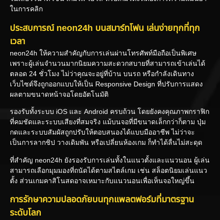
ในการคลิก
ประสบการณ์ neon24h บนสมาร์ทโฟน เล่นง่ายทุกที่ทุก
เวลา
neon24h ให้ความสำคัญกับการเล่นผ่านโทรศัพท์มือถือเป็นพิเศษ
เพราะผู้เล่นจำนวนมากนิยมความสะดวกสบายที่สามารถเข้าเล่นได้
ตลอด 24 ชั่วโมง ไม่ว่าคุณจะอยู่ที่บ้าน บนรถ หรือกำลังเดินทาง
เว็บไซต์จึงถูกออกแบบให้เป็น Responsive Design ที่ปรับการแสดง
ผลตามขนาดหน้าจอโดยอัตโนมัติ
รองรับทั้งระบบ iOS และ Android ครบถ้วน โดยยังคงคุณภาพกราฟิก
ที่คมชัดและระบบเสียงที่สมจริง แม้บนจอที่มีขนาดเล็กกว่าก็ตาม ปุ่ม
กดและระบบสัมผัสถูกปรับให้ตอบสนองได้แบบมืออาชีพ ไม่ว่าจะ
เป็นการลากชิป วางเดิมพัน หรือเปลี่ยนห้องเกม ก็ทำได้ลื่นไม่สะดุด
ที่สำคัญ neon24h ยังรองรับการเล่นทั้งในแนวตั้งและแนวนอน ผู้เล่น
สามารถเลือกมุมมองที่ถนัดได้ตามสไตล์เกม เช่น สล็อตนิยมเล่นแนว
ตั้ง ส่วนเกมคาสิโนสดอาจเหมาะกับแนวนอนเพื่อเห็นจอใหญ่ขึ้น
การรักษาความปลอดภัยบนทุกแพลตฟอร์มที่มาตรฐาน
ระดับโลก