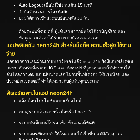
Auto Logout เมื่อไม่ใช้งานเกิน 15 นาที
จำกัดจำนวนการใส่รหัสผิด
ประวัติการเข้าสู่ระบบย้อนหลัง 30 วัน
ด้วยระบบทั้งหมดนี้ ผู้เล่นสามารถมั่นใจได้ว่าบัญชีเกมและ
ข้อมูลส่วนตัวจะได้รับการปกป้องตลอดเวลา
แอปพลิเคชัน neon24h สำหรับมือถือ ความเร็วสูง ใช้งาน
ง่าย
นอกจากการเล่นผ่านเว็บเบราว์เซอร์แล้ว neon24h ยังมีแอปพลิเคชัน
เฉพาะสำหรับทั้งระบบ iOS และ Android ที่ถูกออกแบบให้ทำงานได้
ลื่นไหลกว่าเดิม แอปมีขนาดเล็ก ไม่กินพื้นที่เครื่อง ใช้แรมน้อย และ
ประหยัดแบตเตอรี่ ทำให้เหมาะกับผู้เล่นทุกประเภท
ฟีเจอร์เฉพาะในแอป neon24h
แจ้งเตือนโปรโมชั่นแบบเรียลไทม์
เข้าสู่ระบบด้วยลายนิ้วมือหรือ Face ID
ระบบบันทึกเกมโปรด เพื่อเข้าเล่นได้ทันที
ระบบแคชพิเศษ ทำให้โหลดเกมได้เร็วขึ้น แม้มีสัญญาณ