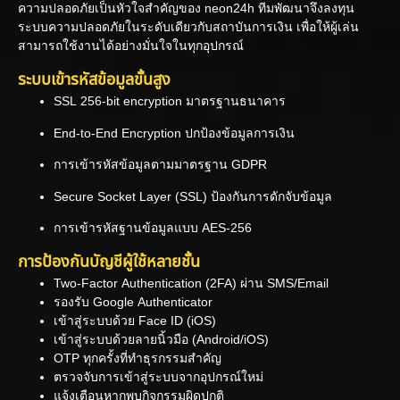
ความปลอดภัยเป็นหัวใจสำคัญของ neon24h ทีมพัฒนาจึงลงทุน
ระบบความปลอดภัยในระดับเดียวกับสถาบันการเงิน เพื่อให้ผู้เล่น
สามารถใช้งานได้อย่างมั่นใจในทุกอุปกรณ์
ระบบเข้ารหัสข้อมูลขั้นสูง
SSL 256-bit encryption มาตรฐานธนาคาร
End-to-End Encryption ปกป้องข้อมูลการเงิน
การเข้ารหัสข้อมูลตามมาตรฐาน GDPR
Secure Socket Layer (SSL) ป้องกันการดักจับข้อมูล
การเข้ารหัสฐานข้อมูลแบบ AES-256
การป้องกันบัญชีผู้ใช้หลายชั้น
Two-Factor Authentication (2FA) ผ่าน SMS/Email
รองรับ Google Authenticator
เข้าสู่ระบบด้วย Face ID (iOS)
เข้าสู่ระบบด้วยลายนิ้วมือ (Android/iOS)
OTP ทุกครั้งที่ทำธุรกรรมสำคัญ
ตรวจจับการเข้าสู่ระบบจากอุปกรณ์ใหม่
แจ้งเตือนหากพบกิจกรรมผิดปกติ