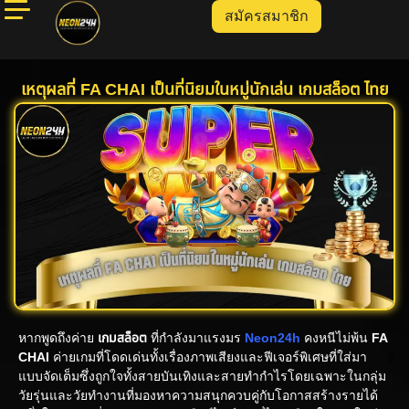
สมัครสมาชิก
เหตุผลที่ FA CHAI เป็นที่นิยมในหมู่นักเล่น เกมสล็อต ไทย
หากพูดถึงค่าย
เกมสล็อต
ที่กำลังมาแรงมร
Neon24h
คงหนีไม่พ้น
FA
CHAI
ค่ายเกมที่โดดเด่นทั้งเรื่องภาพเสียงและฟีเจอร์พิเศษที่ใส่มา
แบบจัดเต็มซึ่งถูกใจทั้งสายบันเทิงและสายทำกำไรโดยเฉพาะในกลุ่ม
วัยรุ่นและวัยทำงานที่มองหาความสนุกควบคู่กับโอกาสสร้างรายได้