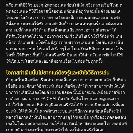
หรือเกมที่มีรีวิวเยอะๆ 2ทดลองเล่นก่อนใช้เงินจริงหลายเว็บมีโหมด
ทดลองเล่นฟรีใช้โอกาสนี้ลองหมุนก่อนเพื่อดูว่าเกมนั้นจ่ายบ่อยแค่
ไหนเข้าใจจังหวะการออกรางวัลและฝึกวางแผนก่อนลงสนามจริง
3ตั้งงบประมาณให้ชัดเจนอย่าลืมตั้งงบก่อนเล่นทุกครั้งและต้องเล่น
ตามงบที่กำหนดไว้ห้ามเติมเพิ่มตอนเสียเพราะอารมณ์อาจพาให้
ตัดสินใจพลาดได้ง่าย 4อย่าหวังรวยเร็วเกินไปเข้าใจไว้ก่อนว่า
เกม
สล็อต
คือเกมเสี่ยงโชคไม่มีสูตรตายตัวการเล่นแบบใจเย็น และเน้น
ความสนุกจะช่วยให้เล่นได้เรื่อยๆโดยไม่เครียด 5ศึกษาเกมและโปร
โมชั่นให้ดีบางเว็บมีโบนัสหรือฟรีสปินแจกให้สำหรับสมาชิกใหม่ใช้
ให้เป็นประโยชน์และอย่าลืมอ่านเงื่อนไขก่อนรับทุกครั้ง
โอกาสทำเงินนั้นไม่ยากแค่ต้องรู้และเข้าใจวิธีการเล่น
ถ้าคุณนั้นเลือกที่จะเริ่มเล่น
เกมสล็อต
ควรจะหาค่ายเกมแล้วเว็บที่น่า
เชื่อถือ และศึกษาวิธีการเล่นก่อนเพื่อที่จะทำให้เราสามารถทำเงินได้
มากกว่าเสียนั่นเองโดยค่าย
เกมสล็อต
นั้นมีมากมายเหมือนค่ายที่เรา
ยกตัวอย่างมาอย่าง
FA CHAI
ที่มากับธีมจีนโบราณสายมูเล่นง่าย
เข้าใจไม่ยากและที่สำคัญคือแตกจริงจึงได้รับความนิยมแต่การที่คุณ
จะเล่นให้ได้เงินนั้นควรศึกษาระบบและวิธีการเล่นก่อนเพื่อที่จะไม่
พลาดโอกาสทำเงินโดยสามารถหาดูรีวิวเกมนั้นๆหรือลองทดลองเล่น
เองในโหมดทดลองเล่นก่อนใช้เงินจริงเพื่อหาจังหวะแตกโดยเทคนิคที่
เรายกตัวอย่างมานั้นสามารถนำไปลองใช้เล่นจริงได้เลย