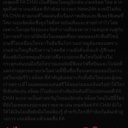
เหตุผลที่ FA CHAI เป็นที่นิยมในหมู่นักเล่น เกมสล็อต ไทย หาก
พูดถึงค่าย เกมสล็อต ที่กำลังมาแรงมร Neon24h คงหนีไม่พ้น
FA CHAI ค่ายเกมที่โดดเด่นทั้งเรื่องภาพเสียงและฟีเจอร์พิเศษที่
ใส่มาแบบจัดเต็มซึ่งถูกใจทั้งสายบันเทิงและสายทำกำไรโดย
เฉพาะในกลุ่มวัยรุ่นและวัยทำงานที่มองหาความสนุกควบคู่กับ
โอกาสสร้างรายได้หนึ่งในเหตุผลที่หลายคนหลงรักคือดีไซน์
เกมที่ไม่เหมือนใครมาในธีมจีนโบราณสายมูต้องชอบเพราะ
เกมส่วนใหญ่สื่อถึงความโชคดีความมั่งคั่งเห็นแล้วรู้สึกเฮง
ตั้งแต่ยังไม่กดหมุนอีกอย่างคือระบบเกมลื่นไหลไม่ค้างไม่
กระตุกเล่นบนมือถือก็สบายแถมยังมีฟีเจอร์ฟรีสปินและโบนัสที่
แตกง่ายสุดๆหลายเกมในค่ายนี้ขึ้นชื่อเรื่องแตกบ่อยจนเป็นกระ
แสในกลุ่มรีวิว สล็อต ที่สำคัญยังเหมาะกับทั้งมือใหม่และผู้เล่น
เก๋าเพราะมีโหมดทดลองเล่นฟรีให้ลองก่อนลงเงินจริงทำให้ใคร
ที่เพิ่งหัดเล่น สล็อต ก็ไม่ต้องกลัวเสียเงินทันทีไม่แปลกเลยที่ FA
CHAI จะกลายเป็นค่ายขวัญใจของนักเล่น สล็อต ไทยในปีนี้ใคร
ที่ยังไม่เคยลองบอกเลยว่าพลาด เล่น เกมสล็อต FA CHAI ยังไง
ให้ได้เงินไม่เสียตังมือใหม่ต้องรู้ สำหรับใครที่กำลังเริ่มต้นเข้าสู่
วงการ เกมสล็อต แล้วเจอชื่อ FA