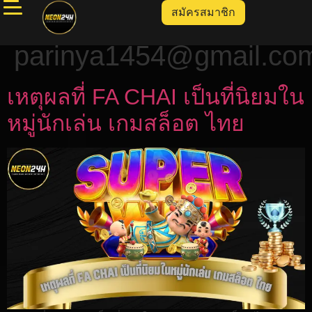
สมัครสมาชิก
ผู้เขียน:
parinya1454@gmail.co
เหตุผลที่ FA CHAI เป็นที่นิยมใน
หมู่นักเล่น เกมสล็อต ไทย