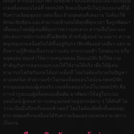
เสถียร หากมองในภาพรวมของความบันเทิงออนไลน์ในปัจจุบัน
เกมสล็อตออนไลน์ที่ neon24h ยังคงเป็นหนึ่งในรูปแบบเกมที่ได้
รับความนิยมสูงอย่างต่อเนื่อง ด้วยจุดเด่นที่เล่นง่าย ไม่ต้องใช้
ทักษะซับซ้อน และสามารถเข้าเล่นได้ทุกที่ทุกเวลา จึงถูกพัฒนา
เพื่อตอบโจทย์ผู้เล่นที่ต้องการความสะดวก ความลื่นไหล และ
ประสบการณ์การเล่นที่ไม่ติดขัด สำหรับผู้เล่นจำนวนมาก ความ
สนุกของเกมสล็อตไม่ได้ขึ้นอยู่กับกราฟิกเพียงอย่างเดียว แต่รวม
ถึงความรู้สึกต่อเนื่องระหว่างเล่น หากระบบช้า โหลดนาน หรือ
หลุดบ่อย ย่อมทำให้ความสนุกลดลง นีออน24h จึงให้ความ
สำคัญกับการออกแบบระบบให้ใช้งานได้จริง เพื่อให้ผู้เล่น
สามารถโฟกัสกับเกมได้อย่างเต็มที่ โดยไม่ต้องกังวลกับปัญหา
ทางเทคนิค ทำความเข้าใจเกมสล็อตออนไลน์บน neon24h
จากมุมมองของผู้เล่นจริง เกมสล็อตออนไลน์ใน neon24h คือ
การนำรูปแบบตู้สล็อตแบบดั้งเดิม มาพัฒนาให้อยู่ในระบบ
ออนไลน์ ผู้เล่นสามารถหมุนเกมผ่านอุปกรณ์ต่าง ๆ ได้ทันที ไม่
ว่าจะเป็นมือถือหรือคอมพิวเตอร์ โดยไม่ต้องติดตั้งขั้นตอนยุ่ง
ยาก เหตุผลที่เกมสล็อตได้รับความนิยมอย่างแพร่หลาย เพราะ
เป็นเกม