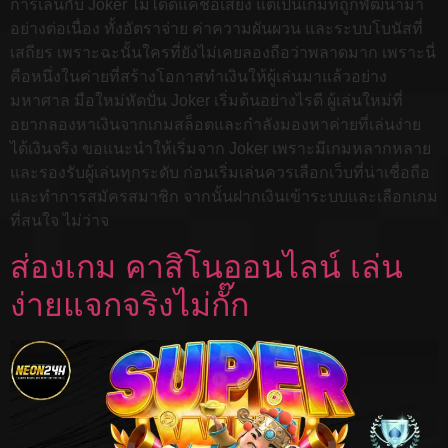
การเล่นกับ Joker ไม่ได้ดีแค่ชื่อเสียง แต่เป็นเกมที่ถูกพัฒนามา
อย่างต่อเนื่อง ทั้งอัตราจ่าย ค่าความผันผวน และระบบโบนัสที่
เสถียร เพราะฉะนั้นใครที่ยังไม่เคยลองถือว่าพลาดมาก เพราะนี่
คือหนึ่งในค่ายที่สร้างโอกาสทำเงินให้ผู้เล่นมาแล้วอย่าง
มหาศาล มือใหม่หัดปั่น Joker เริ่มต้นอย่างไรดี ผู้เล่นใหม่ที่
อยากลองหาเงินจากเกมสล็อตและกำลังมองหาค่ายที่เล่นง่าย
ได้เงินจริง ขอแนะนำให้เริ่มจาก Joker เพราะมีเกมหลากหลาย
และรองรับผู้เล่นทุกระดับ ก่อนเริ่มเล่นควรเลือกเว็บที่น่าเชื่อถือ
และทำการสมัครสมาชิก จากนั้นฝากเงินเข้าระบบและเลือกเกม
ที่สนใจ ไม่ว่าจ
ส่องเกม คาสิโนออนไลน์ เล่น
ง่ายแจกจริงไม่กั๊ก