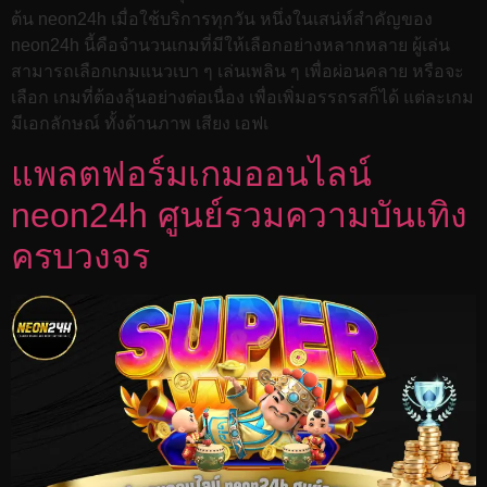
ต้น neon24h เมื่อใช้บริการทุกวัน หนึ่งในเสน่ห์สำคัญของ
neon24h นี้คือจำนวนเกมที่มีให้เลือกอย่างหลากหลาย ผู้เล่น
สามารถเลือกเกมแนวเบา ๆ เล่นเพลิน ๆ เพื่อผ่อนคลาย หรือจะ
เลือก เกมที่ต้องลุ้นอย่างต่อเนื่อง เพื่อเพิ่มอรรถรสก็ได้ แต่ละเกม
มีเอกลักษณ์ ทั้งด้านภาพ เสียง เอฟเ
แพลตฟอร์มเกมออนไลน์
neon24h ศูนย์รวมความบันเทิง
ครบวงจร