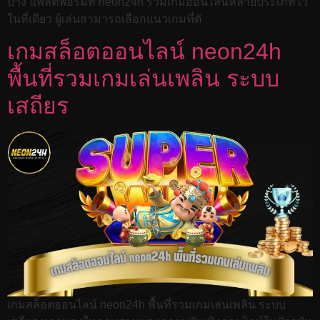
บ้าง แพลตฟอร์มที่ neon24h รวมเกมออนไลน์หลายประเภทไว้
ในที่เดียว ผู้เล่นสามารถเลือกแนวเกมที่ตั
เกมสล็อตออนไลน์ neon24h
พื้นที่รวมเกมเล่นเพลิน ระบบ
เสถียร
เกมสล็อตออนไลน์ neon24h พื้นที่รวมเกมเล่นเพลิน ระบบ