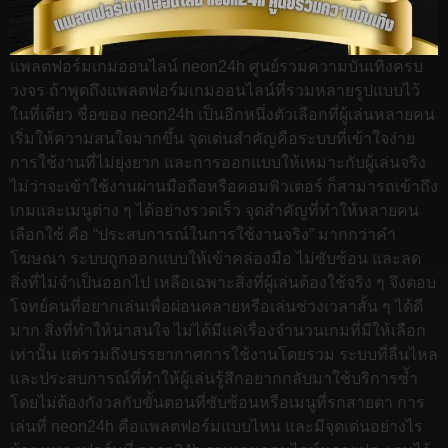
แพลตฟอร์มเกมออนไลน์ neon24h ศูนย์รวมความบันเทิงครบ
วงจร ถ้าพูดถึงแพลตฟอร์มเกมออนไลน์ที่รวมหลายรูปแบบไว้
ในที่เดียว ชื่อของ neon24h เป็นอีกหนึ่งตัวเลือกที่ผู้เล่นหลายคน
เริ่มให้ความสนใจมากขึ้น จุดเด่นสำคัญคือระบบที่เข้าใจง่าย
การใช้งานที่ไม่ยุ่งยาก และการออกแบบให้เหมาะกับผู้เล่นจริง
ไม่ว่าจะเข้าใช้งานผ่านมือถือหรือคอมพิวเตอร์ ก็สามารถเข้าถึง
เกมและเมนูต่าง ๆ ได้อย่างรวดเร็ว จุดสำคัญที่ทำให้หลายคน
เลือกใช้ คือ “ประสบการณ์ในการใช้งานจริง” มากกว่าคำ
โฆษณา ระบบถูกออกแบบให้เข้าคล่องมือ ไม่ซับซ้อน และลด
สิ่งที่ไม่จำเป็นออกไป เหลือเฉพาะสิ่งที่ผู้เล่นต้องใช้จริง ๆ จึงตอบ
โจทย์คนที่อยากเล่นเพื่อผ่อนคลายหรือเล่นช่วงเวลาสั้น ๆ ได้ดี
มาก สิ่งที่ทำให้น่าสนใจ ไม่ได้มีแค่เรื่องจำนวนเกมที่มีให้เลือก
เท่านั้น แต่รวมถึงบรรยากาศการใช้งานโดยรวม ระบบที่ลื่นไหล
และประสบการณ์ที่ทำให้ผู้เล่นรู้สึกอยากกลับมาใช้บริการซ้ำ
โดยไม่ต้องกังวลกับขั้นตอนที่ซับซ้อนหรือเมนูที่รกสายตา การ
เล่นที่ neon24h คือแพลตฟอร์มแบบไหน และมีจุดเด่นอย่างไร