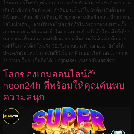
ใช้แค่เบอร์โทรบัญชีธนาคารและตั้งรหัสผ่าน 3ยืนยันตัวตนและ
เติมเงินขั้นต่ำเริ่มต้นแค่หลักสิบบางเว็บมีโบนัสต้อนรับด้วยนะ
4เริ่มเล่นได้เลยเข้าไปที่เมนู Kingmaker แล้วเลือกเกมที่ชอบเช่น
ไฮโลน้ำเต้าปูปลาหรือเกมไพ่สุดฮิตทำไมถึงควรลองเพราะทั้ง
ภาพสวยเล่นเพลินเกมเข้าใจง่ายเหมาะสำหรับมือใหม่มีให้เลือก
หลายแนวทั้งสล็อต เกมโต๊ะและเกมพื้นบ้านใช้เงินเริ่มต้นน้อย
แต่มีโอกาสได้กำไรจริง วิธีเลือกเว็บเล่น Kingmaker ยังไงให้
ปลอดภัยไม่โดนโกง สมัยนี้มีเว็บ คาสิโนออนไลน์ เยอะมากแต่
ใช่ว่าทุกเว็บจะเชื่อถือได้ Kingmaker เกมคาสิโนสุดฮิตท
โลกของเกมออนไลน์กับ
neon24h ที่พร้อมให้คุณค้นพบ
ความสนุก