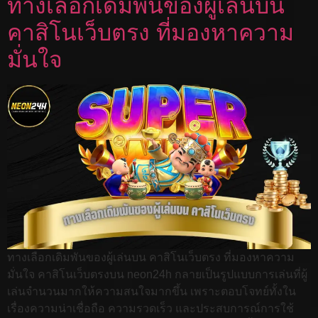
ทางเลือกเดิมพันของผู้เล่นบน
คาสิโนเว็บตรง ที่มองหาความ
มั่นใจ
ทางเลือกเดิมพันของผู้เล่นบน คาสิโนเว็บตรง ที่มองหาความ
มั่นใจ คาสิโนเว็บตรงบน neon24h กลายเป็นรูปแบบการเล่นที่ผู้
เล่นจำนวนมากให้ความสนใจมากขึ้น เพราะตอบโจทย์ทั้งใน
เรื่องความน่าเชื่อถือ ความรวดเร็ว และประสบการณ์การใช้